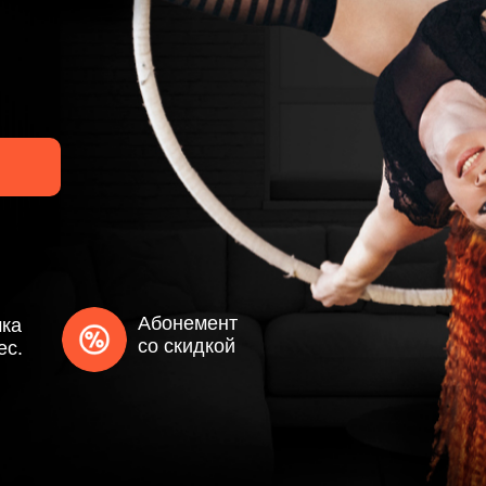
Абонемент
чка
со скидкой
ес.