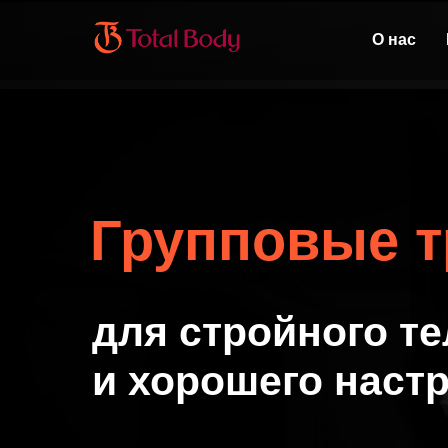
О нас
Групповые т
для стройного те
и хорошего наст