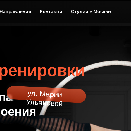
Направления
Контакты
Студии в Москве
ренировки
ул. Марии
ла
Ульяновой
роения