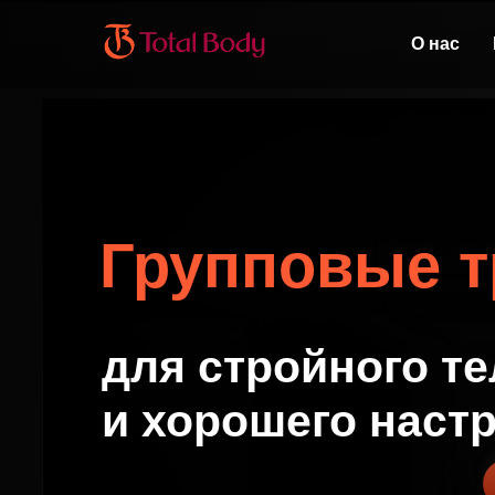
О нас
Групповые т
для стройного те
и хорошего наст