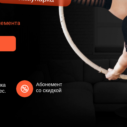
немента
Абонемент
чка
со скидкой
ес.